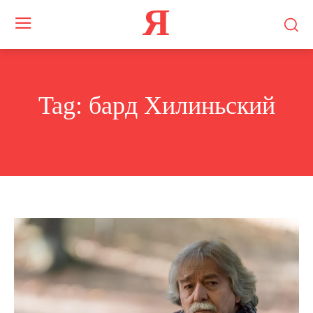
Я
Tag:
бард Хилиньский