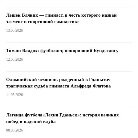
Лешек Бляник — гимнаст, в честь которого назван
элемент в спортивной гимнастике
13.05.2026
Томаш Валдох: футболист, покоривший Бундеслигу
12.05.2026
Олимпийский чемпион, рожденный в Гданьске:
трагическая судьба гимнаста Альфреда Флатова
11.05.2026
Легенда футбола«Лехия Гданьск»: история великих
побед и падений клуба
08.05.2026