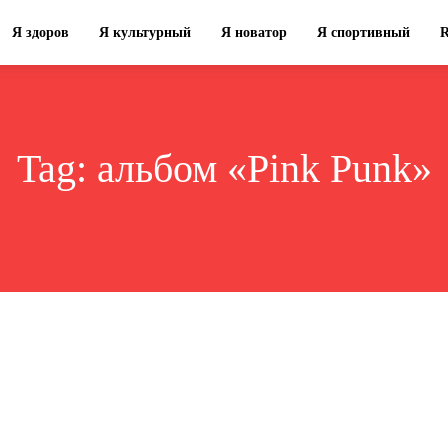
Я здоров
Я культурный
Я новатор
Я спортивный
Tag:
альбом «Pink Punk»