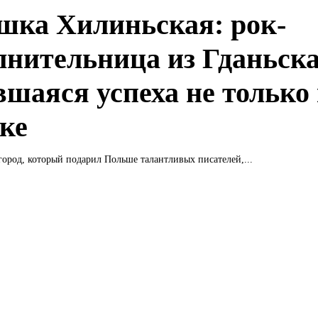
шка Хилиньская: рок-
лнительница из Гданьска
вшаяся успеха не только
ке
город, который подарил Польше талантливых писателей,...