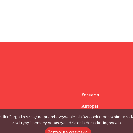
Реклама
Авторы
zystkie”, zgadzasz się na przechowywanie plików cookie na swoim urządz
z witryny i pomocy w naszych działaniach marketingowych
Zezwól na wszystkie