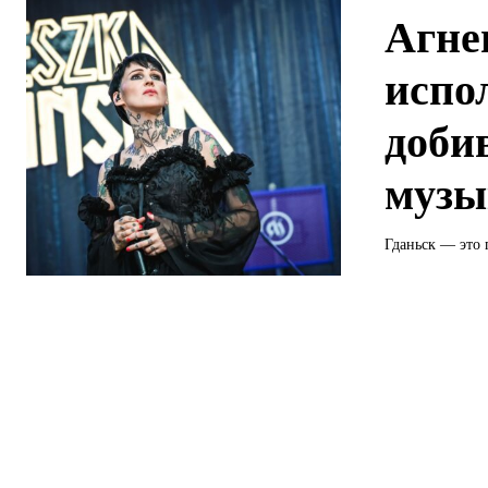
Агне
испо
доби
музы
Гданьск — это 