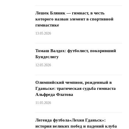
Лешек Бляник — гимнаст, в честь
которого назван элемент в спортивной
гимнастике
13.05.2026
Томаш Валдох: футболист, покоривший
Бундеслигу
12.05.2026
Олимпийский чемпион, рожденный в
Гданьске: трагическая судьба гимнаста
Альфреда Флатова
11.05.2026
Легенда футбола«Лехия Гданьск»:
история великих побед и падений клуба