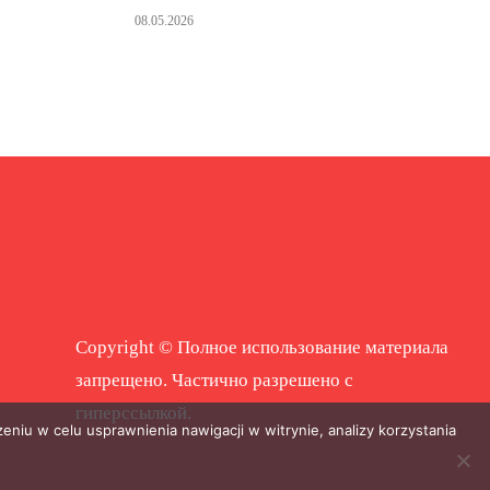
08.05.2026
Copyright © Полное использование материала
запрещено. Частично разрешено с
гиперссылкой.
eniu w celu usprawnienia nawigacji w witrynie, analizy korzystania