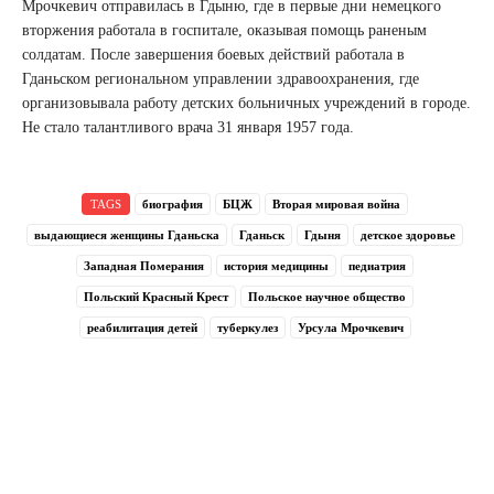
Мрочкевич отправилась в Гдыню, где в первые дни немецкого
вторжения работала в госпитале, оказывая помощь раненым
солдатам. После завершения боевых действий работала в
Гданьском региональном управлении здравоохранения, где
организовывала работу детских больничных учреждений в городе.
Не стало талантливого врача 31 января 1957 года.
TAGS
биография
БЦЖ
Вторая мировая война
выдающиеся женщины Гданьска
Гданьск
Гдыня
детское здоровье
Западная Померания
история медицины
педиатрия
Польский Красный Крест
Польское научное общество
реабилитация детей
туберкулез
Урсула Мрочкевич