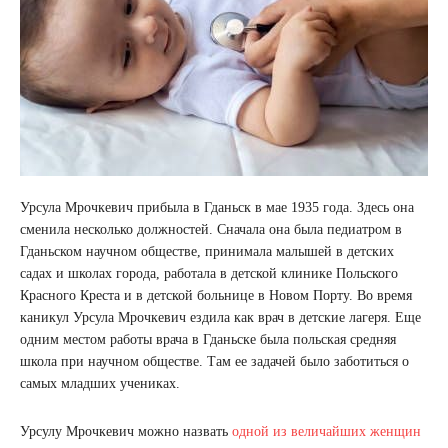
Урсула Мрочкевич прибыла в Гданьск в мае 1935 года. Здесь она
сменила несколько должностей. Сначала она была педиатром в
Гданьском научном обществе, принимала малышей в детских
садах и школах города, работала в детской клинике Польского
Красного Креста и в детской больнице в Новом Порту. Во время
каникул Урсула Мрочкевич ездила как врач в детские лагеря. Еще
одним местом работы врача в Гданьске была польская средняя
школа при научном обществе. Там ее задачей было заботиться о
самых младших учениках.
Урсулу Мрочкевич можно назвать
одной из величайших женщин