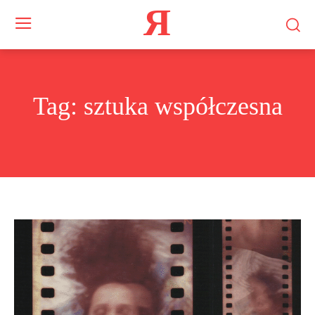
Я
Tag:
sztuka współczesna