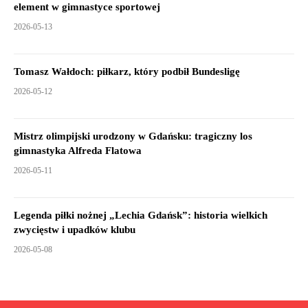
element w gimnastyce sportowej
2026-05-13
Tomasz Wałdoch: piłkarz, który podbił Bundesligę
2026-05-12
Mistrz olimpijski urodzony w Gdańsku: tragiczny los
gimnastyka Alfreda Flatowa
2026-05-11
Legenda piłki nożnej „Lechia Gdańsk”: historia wielkich
zwycięstw i upadków klubu
2026-05-08