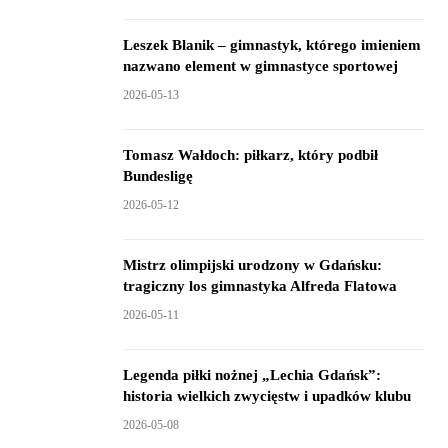
Leszek Blanik – gimnastyk, którego imieniem
nazwano element w gimnastyce sportowej
2026-05-13
Tomasz Wałdoch: piłkarz, który podbił
Bundesligę
2026-05-12
Mistrz olimpijski urodzony w Gdańsku:
tragiczny los gimnastyka Alfreda Flatowa
2026-05-11
Legenda piłki nożnej „Lechia Gdańsk”:
historia wielkich zwycięstw i upadków klubu
2026-05-08