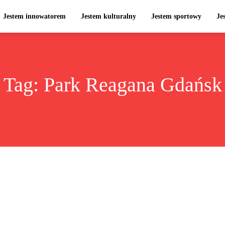
Jestem innowatorem
Jestem kulturalny
Jestem sportowy
Je
Tag:
Park Reagana Gdańsk