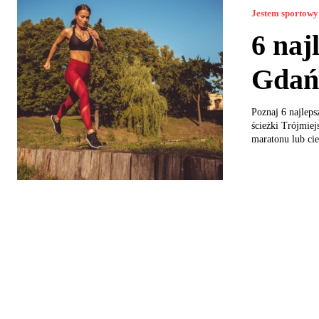
Jestem sportowy
6 naj
Gdań
Poznaj 6 najlep
ścieżki Trójmie
maratonu lub ci