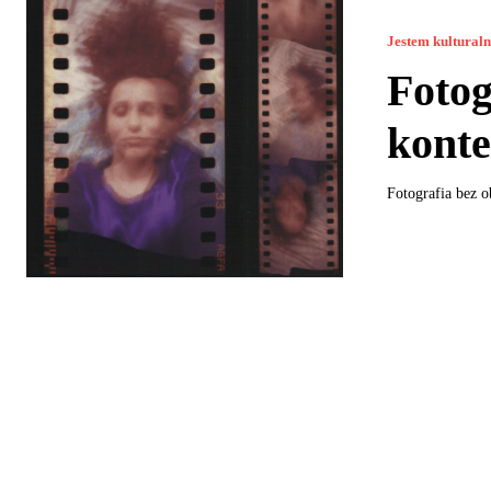
Jestem kultural
Fotog
kont
Fotografia bez o