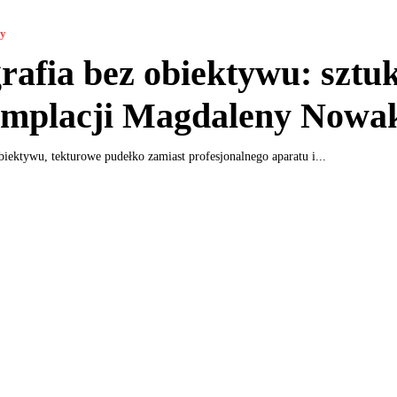
ny
rafia bez obiektywu: sztu
emplacji Magdaleny Nowa
biektywu, tekturowe pudełko zamiast profesjonalnego aparatu i...