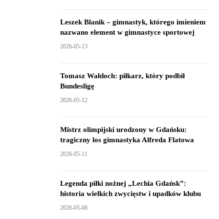
Leszek Blanik – gimnastyk, którego imieniem
nazwano element w gimnastyce sportowej
2026-05-13
Tomasz Wałdoch: piłkarz, który podbił
Bundesligę
2026-05-12
Mistrz olimpijski urodzony w Gdańsku:
tragiczny los gimnastyka Alfreda Flatowa
2026-05-11
Legenda piłki nożnej „Lechia Gdańsk”:
historia wielkich zwycięstw i upadków klubu
2026-05-08