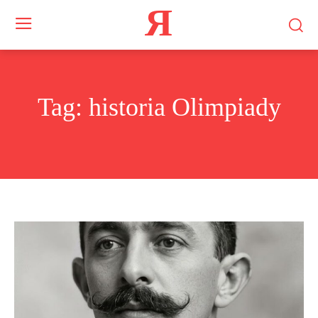
Я
Tag:
historia Olimpiady