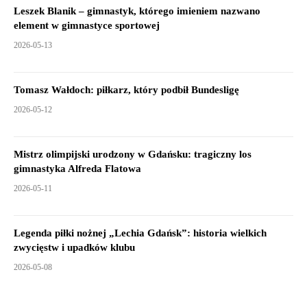
Leszek Blanik – gimnastyk, którego imieniem nazwano
element w gimnastyce sportowej
2026-05-13
Tomasz Wałdoch: piłkarz, który podbił Bundesligę
2026-05-12
Mistrz olimpijski urodzony w Gdańsku: tragiczny los
gimnastyka Alfreda Flatowa
2026-05-11
Legenda piłki nożnej „Lechia Gdańsk”: historia wielkich
zwycięstw i upadków klubu
2026-05-08