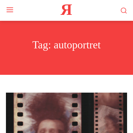
Я
Tag:
autoportret