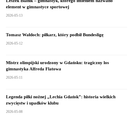
Leszek Blanik – gimnastyk, którego imieniem nazwano
element w gimnastyce sportowej
2026-05-13
Tomasz Wałdoch: piłkarz, który podbił Bundesligę
2026-05-12
Mistrz olimpijski urodzony w Gdańsku: tragiczny los
gimnastyka Alfreda Flatowa
2026-05-11
Legenda piłki nożnej „Lechia Gdańsk”: historia wielkich
zwycięstw i upadków klubu
2026-05-08