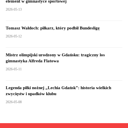
element w gimnastyce sportowej
2026-05-13
Tomasz Wałdoch: piłkarz, który podbił Bundesligę
2026-05-12
Mistrz olimpijski urodzony w Gdańsku: tragiczny los
gimnastyka Alfreda Flatowa
2026-05-11
Legenda piłki nożnej „Lechia Gdańsk”: historia wielkich
zwycięstw i upadków klubu
2026-05-08