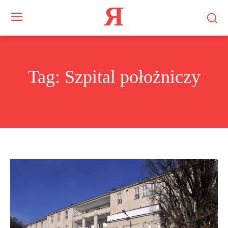
Я
Tag:
Szpital położniczy