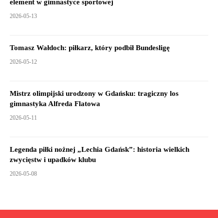
element w gimnastyce sportowej
2026-05-13
Tomasz Wałdoch: piłkarz, który podbił Bundesligę
2026-05-12
Mistrz olimpijski urodzony w Gdańsku: tragiczny los
gimnastyka Alfreda Flatowa
2026-05-11
Legenda piłki nożnej „Lechia Gdańsk”: historia wielkich
zwycięstw i upadków klubu
2026-05-08