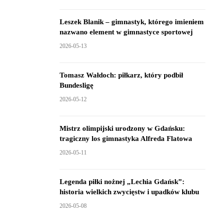
Leszek Blanik – gimnastyk, którego imieniem
nazwano element w gimnastyce sportowej
2026-05-13
Tomasz Wałdoch: piłkarz, który podbił
Bundesligę
2026-05-12
Mistrz olimpijski urodzony w Gdańsku:
tragiczny los gimnastyka Alfreda Flatowa
2026-05-11
Legenda piłki nożnej „Lechia Gdańsk”:
historia wielkich zwycięstw i upadków klubu
2026-05-08