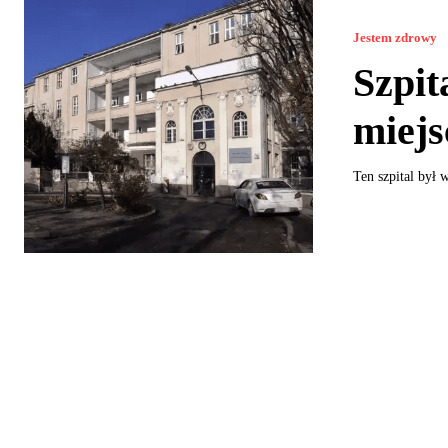
Jestem zdrowy
Szpit
miej
Ten szpital był 