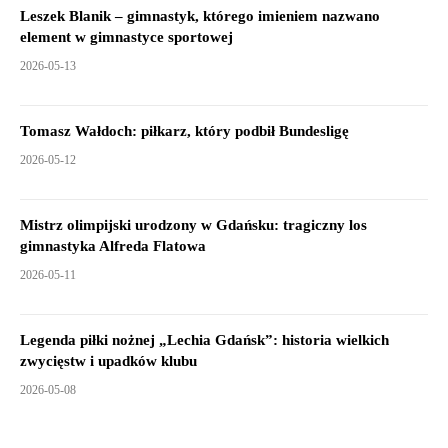
Leszek Blanik – gimnastyk, którego imieniem nazwano
element w gimnastyce sportowej
2026-05-13
Tomasz Wałdoch: piłkarz, który podbił Bundesligę
2026-05-12
Mistrz olimpijski urodzony w Gdańsku: tragiczny los
gimnastyka Alfreda Flatowa
2026-05-11
Legenda piłki nożnej „Lechia Gdańsk”: historia wielkich
zwycięstw i upadków klubu
2026-05-08