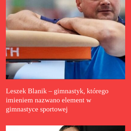
Leszek Blanik – gimnastyk, którego
imieniem nazwano element w
gimnastyce sportowej