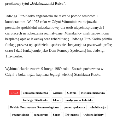
prestiżowy tytuł
„Gdańszczanki Roku”
.
Jadwiga Titz-Kosko angażowała się także w pomoc seniorom i
kombatantom. W 1973 roku w Gdyni Witominie zainicjowała
powstanie spółdzielni mieszkaniowej dla osób niepełnosprawnych i
cierpiących na schorzenia reumatyczne. Mieszkańcy mieli zapewnioną
bezpłatną opiekę lekarską oraz rehabilitację. Jadwiga Titz-Kosko pełniła
funkcję prezesa tej spółdzielni społecznie. Instytucja ta przetrwała próbę
czasu i dziś funkcjonuje jako Dom Pomocy Społecznej im. Jadwigi
Titz-Kosko.
Wybitna lekarka zmarła 9 lutego 1989 roku. Została pochowana w
Gdyni u boku męża, kapitana żeglugi wielkiej Stanisława Kosko.
TAGS
edukacja medyczna
Gdańsk
Gdynia
Historia medycyny
Jadwiga Titz-Kosko
lekarz
medycyna w Gdańsku
Polskie Towarzystwo Reumatologiczne
pomoc społeczna
rehabilitacja
reumatologia
sanatorium
Sopot
Trójmiasto
wybitne kobiety