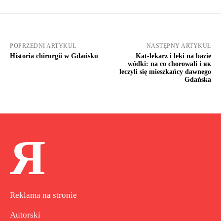
POPRZEDNI ARTYKUŁ
NASTĘPNY ARTYKUŁ
Historia chirurgii w Gdańsku
Kat-lekarz i leki na bazie
wódki: na co chorowali i як
leczyli się mieszkańcy dawnego
Gdańska
Я
Reklama na stronie
Autorski