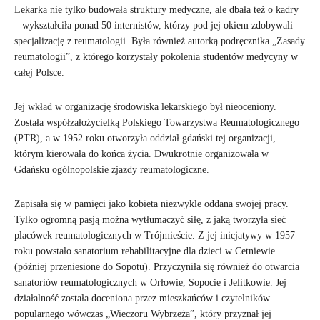
Lekarka nie tylko budowała struktury medyczne, ale dbała też o kadry
– wykształciła ponad 50 internistów, którzy pod jej okiem zdobywali
specjalizację z reumatologii. Była również autorką podręcznika „Zasady
reumatologii”, z którego korzystały pokolenia studentów medycyny w
całej Polsce.
Jej wkład w organizację środowiska lekarskiego był nieoceniony.
Została współzałożycielką Polskiego Towarzystwa Reumatologicznego
(PTR), a w 1952 roku otworzyła oddział gdański tej organizacji,
którym kierowała do końca życia. Dwukrotnie organizowała w
Gdańsku ogólnopolskie zjazdy reumatologiczne.
Zapisała się w pamięci jako kobieta niezwykle oddana swojej pracy.
Tylko ogromną pasją można wytłumaczyć siłę, z jaką tworzyła sieć
placówek reumatologicznych w Trójmieście. Z jej inicjatywy w 1957
roku powstało sanatorium rehabilitacyjne dla dzieci w Cetniewie
(później przeniesione do Sopotu). Przyczyniła się również do otwarcia
sanatoriów reumatologicznych w Orłowie, Sopocie i Jelitkowie. Jej
działalność została doceniona przez mieszkańców i czytelników
popularnego wówczas „Wieczoru Wybrzeża”, który przyznał jej