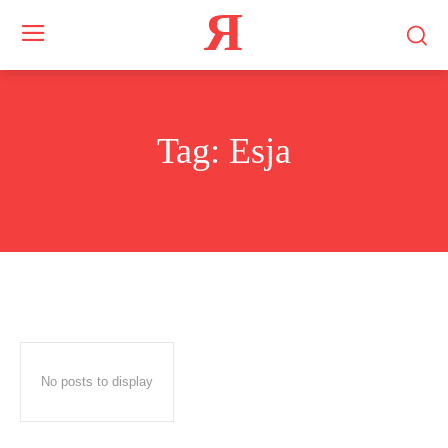
Я
Tag:
Esja
No posts to display