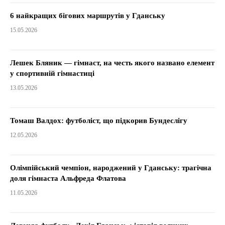
6 найкращих бігових маршрутів у Гданську
15.05.2026
Лешек Бляник — гімнаст, на честь якого названо елемент
у спортивній гімнастиці
13.05.2026
Томаш Валдох: футболіст, що підкорив Бундеслігу
12.05.2026
Олімпійський чемпіон, народжений у Гданську: трагічна
доля гімнаста Альфреда Флатова
11.05.2026