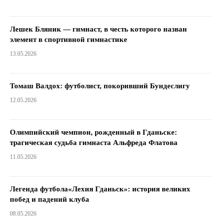
Лешек Бляник — гимнаст, в честь которого назван
элемент в спортивной гимнастике
13.05.2026
Томаш Валдох: футболист, покоривший Бундеслигу
12.05.2026
Олимпийский чемпион, рожденный в Гданьске:
трагическая судьба гимнаста Альфреда Флатова
11.05.2026
Легенда футбола«Лехия Гданьск»: история великих
побед и падений клуба
08.05.2026