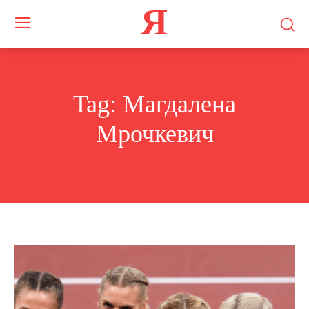
Я
Tag:
Магдалена
Мрочкевич