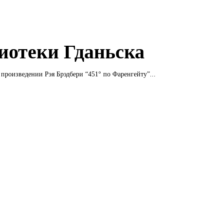
иотеки Гданьска
 произведении Рэя Брэдбери “451° по Фаренгейту”...