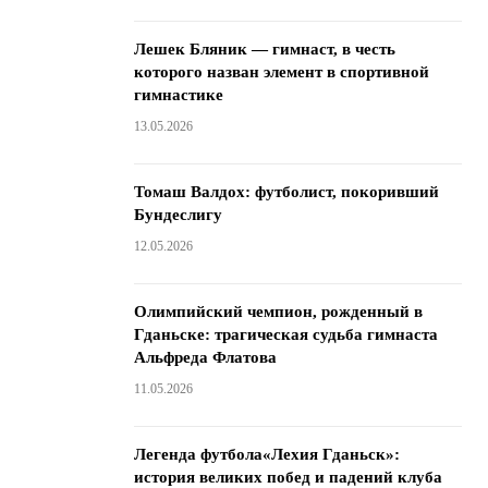
Лешек Бляник — гимнаст, в честь
которого назван элемент в спортивной
гимнастике
13.05.2026
Томаш Валдох: футболист, покоривший
Бундеслигу
12.05.2026
Олимпийский чемпион, рожденный в
Гданьске: трагическая судьба гимнаста
Альфреда Флатова
11.05.2026
Легенда футбола«Лехия Гданьск»:
история великих побед и падений клуба