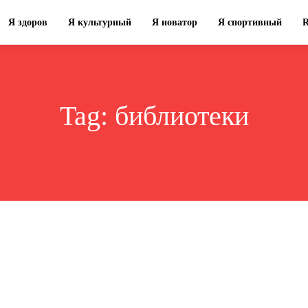
Я здоров
Я культурный
Я новатор
Я спортивный
Tag:
библиотеки