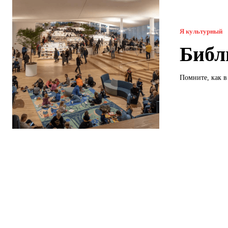
Я культурный
Библ
Помните, как в