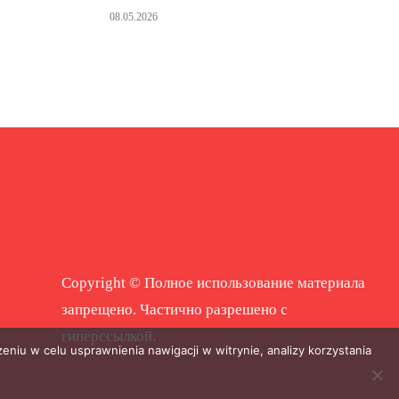
08.05.2026
Copyright © Полное использование материала
запрещено. Частично разрешено с
гиперссылкой.
eniu w celu usprawnienia nawigacji w witrynie, analizy korzystania