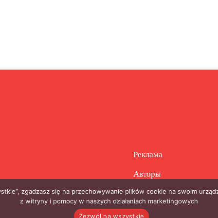
Реклама
Авторы
zystkie”, zgadzasz się na przechowywanie plików cookie na swoim urządz
z witryny i pomocy w naszych działaniach marketingowych
Zezwól na wszystkie