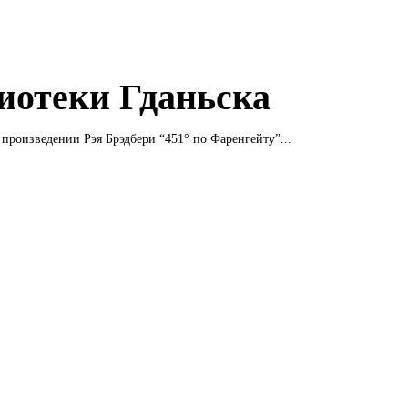
иотеки Гданьска
 произведении Рэя Брэдбери “451° по Фаренгейту”...