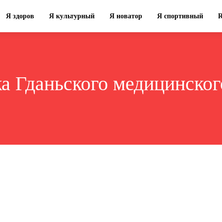
Я здоров
Я культурный
Я новатор
Я спортивный
а Гданьского медицинског