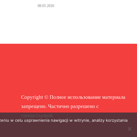
08.05.2026
Copyright © Полное использование материала
запрещено. Частично разрешено с
гиперссылкой.
eniu w celu usprawnienia nawigacji w witrynie, analizy korzystania