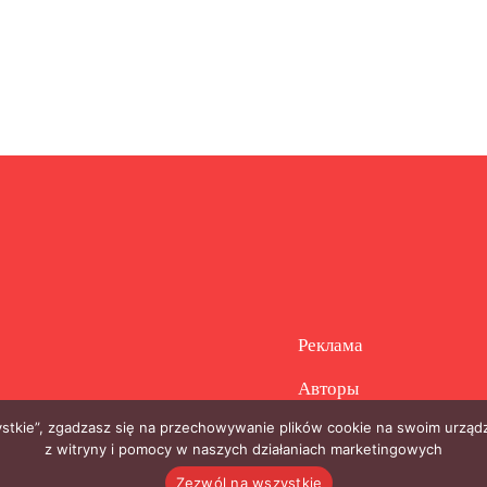
Реклама
Авторы
zystkie”, zgadzasz się na przechowywanie plików cookie na swoim urządz
z witryny i pomocy w naszych działaniach marketingowych
Zezwól na wszystkie