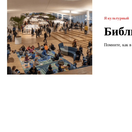
Я культурный
Библ
Помните, как в