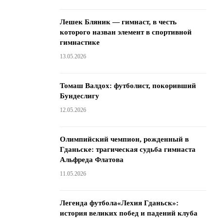
Лешек Бляник — гимнаст, в честь
которого назван элемент в спортивной
гимнастике
13.05.2026
Томаш Валдох: футболист, покоривший
Бундеслигу
12.05.2026
Олимпийский чемпион, рожденный в
Гданьске: трагическая судьба гимнаста
Альфреда Флатова
11.05.2026
Легенда футбола«Лехия Гданьск»:
история великих побед и падений клуба