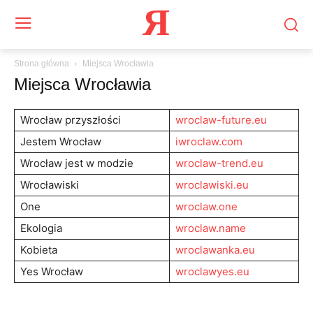
Я
Strona główna
Miejsca Wrocławia
Miejsca Wrocławia
Wrocław przyszłości
wroclaw-future.eu
Jestem Wrocław
iwroclaw.com
Wrocław jest w modzie
wroclaw-trend.eu
Wrocławiski
wroclawiski.eu
One
wroclaw.one
Ekologia
wroclaw.name
Kobieta
wroclawanka.eu
Yes Wrocław
wroclawyes.eu