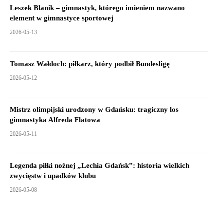
Leszek Blanik – gimnastyk, którego imieniem nazwano
element w gimnastyce sportowej
2026-05-13
Tomasz Wałdoch: piłkarz, który podbił Bundesligę
2026-05-12
Mistrz olimpijski urodzony w Gdańsku: tragiczny los
gimnastyka Alfreda Flatowa
2026-05-11
Legenda piłki nożnej „Lechia Gdańsk”: historia wielkich
zwycięstw i upadków klubu
2026-05-08