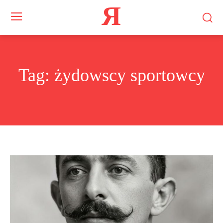
Я
Tag:
żydowscy sportowcy