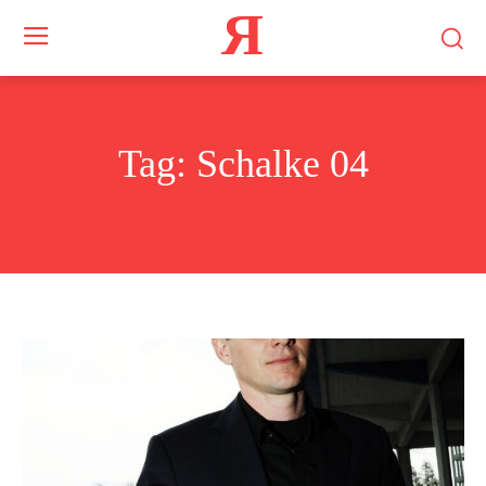
Я
Tag:
Schalke 04