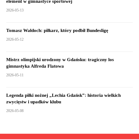
element w gimnastyce sportowej
2026-05-13
Tomasz Wałdoch: piłkarz, który podbił Bundesligę
2026-05-12
Mistrz olimpijski urodzony w Gdańsku: tragiczny los
gimnastyka Alfreda Flatowa
2026-05-11
Legenda piłki nożnej „Lechia Gdańsk”: historia wielkich
zwycięstw i upadków klubu
2026-05-08