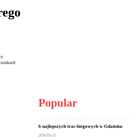
rego
ry
rozsławił
Popular
6 najlepszych tras biegowych w Gdańsku
2026-05-15