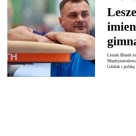
Lesze
imie
gimna
Leszek Blanik to
Międzynarodowa 
Gdańsk i polską