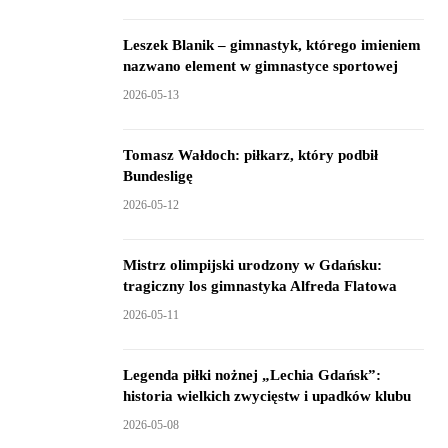
Leszek Blanik – gimnastyk, którego imieniem
nazwano element w gimnastyce sportowej
2026-05-13
Tomasz Wałdoch: piłkarz, który podbił
Bundesligę
2026-05-12
Mistrz olimpijski urodzony w Gdańsku:
tragiczny los gimnastyka Alfreda Flatowa
2026-05-11
Legenda piłki nożnej „Lechia Gdańsk”:
historia wielkich zwycięstw i upadków klubu
2026-05-08