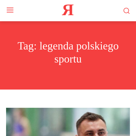
Я
Tag:
legenda polskiego
sportu