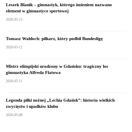
Leszek Blanik – gimnastyk, którego imieniem nazwano
element w gimnastyce sportowej
2026-05-13
Tomasz Wałdoch: piłkarz, który podbił Bundesligę
2026-05-12
Mistrz olimpijski urodzony w Gdańsku: tragiczny los
gimnastyka Alfreda Flatowa
2026-05-11
Legenda piłki nożnej „Lechia Gdańsk”: historia wielkich
zwycięstw i upadków klubu
2026-05-08