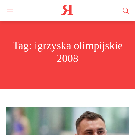
Я
Tag:
igrzyska olimpijskie
2008