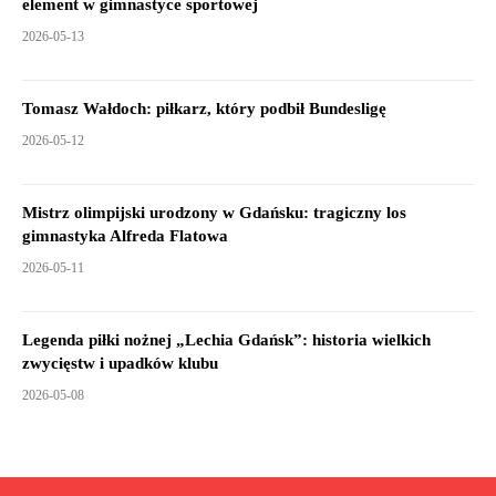
element w gimnastyce sportowej
2026-05-13
Tomasz Wałdoch: piłkarz, który podbił Bundesligę
2026-05-12
Mistrz olimpijski urodzony w Gdańsku: tragiczny los
gimnastyka Alfreda Flatowa
2026-05-11
Legenda piłki nożnej „Lechia Gdańsk”: historia wielkich
zwycięstw i upadków klubu
2026-05-08