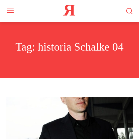
Я
Tag:
historia Schalke 04