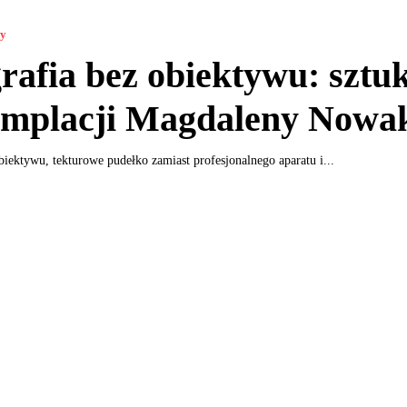
ny
rafia bez obiektywu: sztu
emplacji Magdaleny Nowa
biektywu, tekturowe pudełko zamiast profesjonalnego aparatu i...