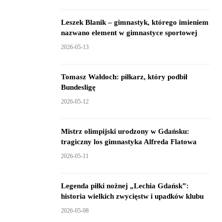
Leszek Blanik – gimnastyk, którego imieniem
nazwano element w gimnastyce sportowej
2026-05-13
Tomasz Wałdoch: piłkarz, który podbił
Bundesligę
2026-05-12
Mistrz olimpijski urodzony w Gdańsku:
tragiczny los gimnastyka Alfreda Flatowa
2026-05-11
Legenda piłki nożnej „Lechia Gdańsk”:
historia wielkich zwycięstw i upadków klubu
2026-05-08