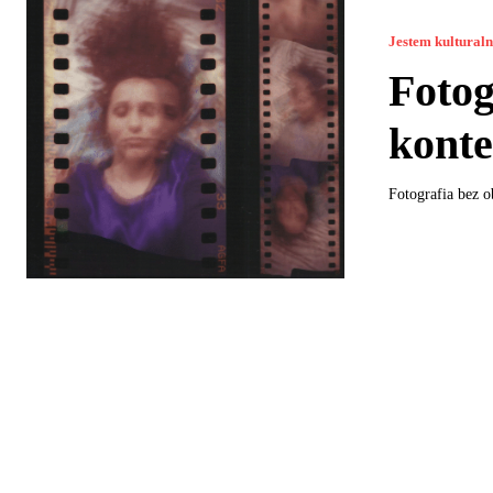
Jestem kultural
Fotog
kont
Fotografia bez o