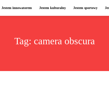
Jestem innowatorem
Jestem kulturalny
Jestem sportowy
Je
Tag:
camera obscura