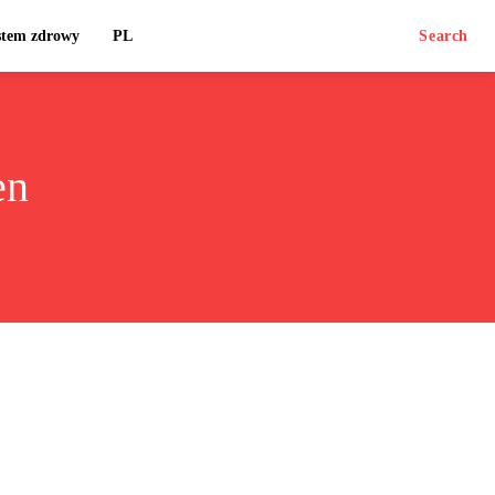
stem zdrowy
PL
Search
en