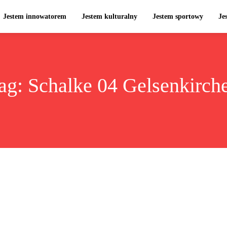
Jestem innowatorem
Jestem kulturalny
Jestem sportowy
Je
ag:
Schalke 04 Gelsenkirch