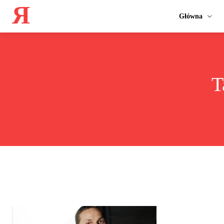
Я
Główna
T