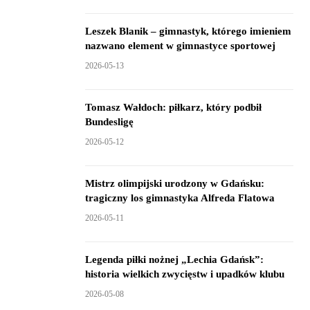
Leszek Blanik – gimnastyk, którego imieniem
nazwano element w gimnastyce sportowej
2026-05-13
Tomasz Wałdoch: piłkarz, który podbił
Bundesligę
2026-05-12
Mistrz olimpijski urodzony w Gdańsku:
tragiczny los gimnastyka Alfreda Flatowa
2026-05-11
Legenda piłki nożnej „Lechia Gdańsk”:
historia wielkich zwycięstw i upadków klubu
2026-05-08