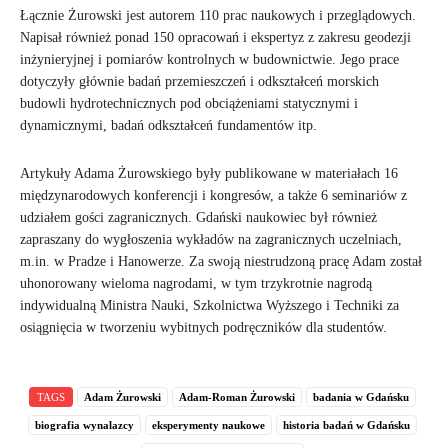
Łącznie Żurowski jest autorem 110 prac naukowych i przeglądowych.
Napisał również ponad 150 opracowań i ekspertyz z zakresu geodezji
inżynieryjnej i pomiarów kontrolnych w budownictwie. Jego prace
dotyczyły głównie badań przemieszczeń i odkształceń morskich
budowli hydrotechnicznych pod obciążeniami statycznymi i
dynamicznymi, badań odkształceń fundamentów itp.
Artykuły Adama Żurowskiego były publikowane w materiałach 16
międzynarodowych konferencji i kongresów, a także 6 seminariów z
udziałem gości zagranicznych. Gdański naukowiec był również
zapraszany do wygłoszenia wykładów na zagranicznych uczelniach,
m.in. w Pradze i Hanowerze. Za swoją niestrudzoną pracę Adam został
uhonorowany wieloma nagrodami, w tym trzykrotnie nagrodą
indywidualną Ministra Nauki, Szkolnictwa Wyższego i Techniki za
osiągnięcia w tworzeniu wybitnych podręczników dla studentów.
TAGS
Adam Żurowski
Adam-Roman Żurowski
badania w Gdańsku
biografia wynalazcy
eksperymenty naukowe
historia badań w Gdańsku